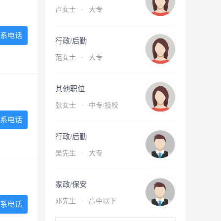
卢女士
·
大专
系电话
行政/后勤
范女士
·
大专
其他职位
张女士
·
中专/技校
系电话
行政/后勤
吴先生
·
大专
家政/保安
邓先生
·
高中以下
系电话