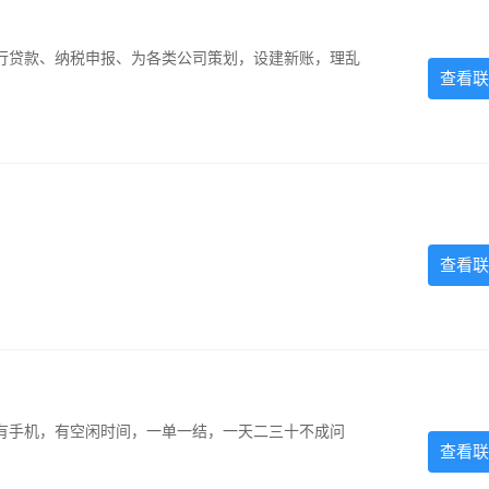
银行贷款、纳税申报、为各类公司策划，设建新账，理乱
查看联
查看联
有手机，有空闲时间，一单一结，一天二三十不成问
查看联