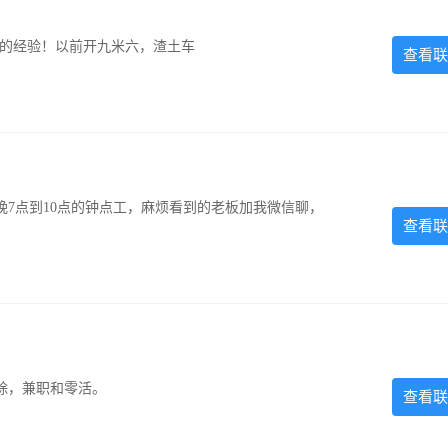
超的经验！以前开九米六，渣土车
查看联
7点到10点的钟点工，麻烦看到的老板加我微信聊，
查看联
除，兼职和零活。
查看联